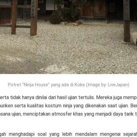
Potret "Ninja House" yang ada di Koka (Image by: LiveJapan)
rta tidak hanya dinilai dari hasil ujian tertulis. Mereka juga mem
ken serta kualitas kostum ninja yang dikenakan saat ujian. Be
asana ujian, menciptakan atmosfer khas yang menjadi daya tarik t
ah menghadapi soal yang lebih mendalam mengenai sejarah 