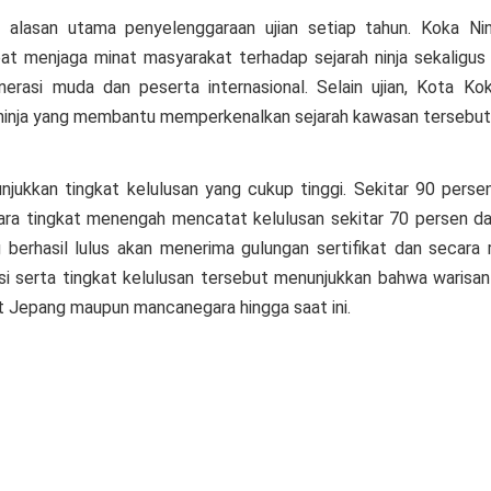
i alasan utama penyelenggaraan ujian setiap tahun. Koka Ni
apat menjaga minat masyarakat terhadap sejarah ninja sekaligu
erasi muda dan peserta internasional. Selain ujian, Kota Kok
a ninja yang membantu memperkenalkan sejarah kawasan tersebut
nunjukkan tingkat kelulusan yang cukup tinggi. Sekitar 90 pers
ara tingkat menengah mencatat kelulusan sekitar 70 persen dan
berhasil lulus akan menerima gulungan sertifikat dan secara r
asi serta tingkat kelulusan tersebut menunjukkan bahwa warisan
t Jepang maupun mancanegara hingga saat ini.