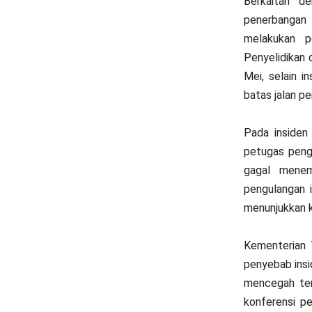
Berkaitan de
penerbangan
melakukan p
Penyelidikan 
Mei, selain 
batas jalan p
Pada insiden 
petugas penga
gagal menem
pengulangan i
menunjukkan k
Kementerian 
penyebab insi
mencegah ter
konferensi p