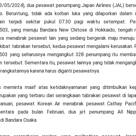
3/05/2024), dua pesawat penumpang Japan Airlines (JAL) bers
. Beruntung, tidak ada korban luka yang dilaporkan dalam in
siden terjadi sekitar pukul 07.30 pagi waktu setempat. 
503, yang menuju Bandara New Chitose di Hokkaido, tengah 
tika menabrak pesawat lain yang sedang bergerak maju menuju
Akibat tabrakan tersebut, kedua pesawat mengalami kerusakan
503 yang seharusnya mengangkut 328 penumpang itu membat
en tersebut. Sementara itu, pesawat lainnya yang tidak mengan
rangkatannya karena harus diganti pesawatnya.
es meminta maaf atas ketidaknyamanan yang ditimbulkan ke
erupakan yang terbaru dari serangkaian tabrakan pesawat di lap
anuari, pesawat Korean Air menabrak pesawat Cathay Paci
mentara pada bulan Februari, dua jet penumpang All Nip
di Bandara Osaka.