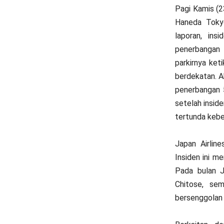
Pagi Kamis (2
Haneda Tokyo
laporan, in
penerbangan 
parkirnya ke
berdekatan. 
penerbangan 
setelah insid
tertunda kebe
Japan Airlin
Insiden ini m
Pada bulan J
Chitose, se
bersenggolan 