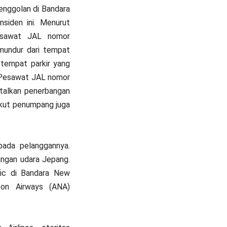
enggolan di Bandara
siden ini. Menurut
Pesawat JAL nomor
mundur dari tempat
 tempat parkir yang
. Pesawat JAL nomor
alkan penerbangan
gkut penumpang juga
pada pelanggannya.
angan udara Jepang.
fic di Bandara New
pon Airways (ANA)