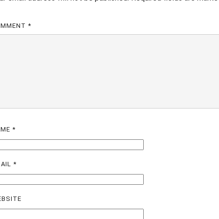
OMMENT
*
AME
*
AIL
*
BSITE