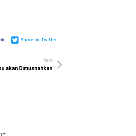
ok
Share on Twitter
Next
asu akan Dimusnahkan
ed
*