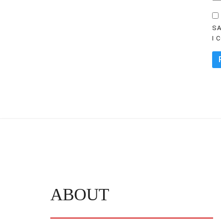
SA
I 
ABOUT