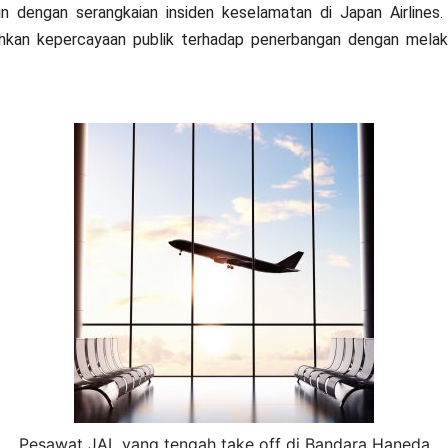
tin dengan serangkaian insiden keselamatan di Japan Airline
hkan kepercayaan publik terhadap penerbangan dengan melak
Pesawat JAL yang tengah take off di Bandara Haneda