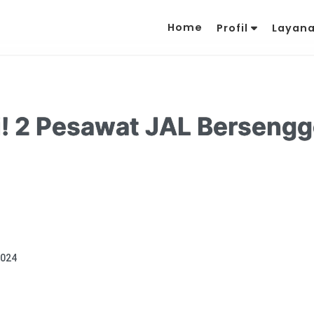
Home
Profil
Layan
i! 2 Pesawat JAL Bersengg
2024