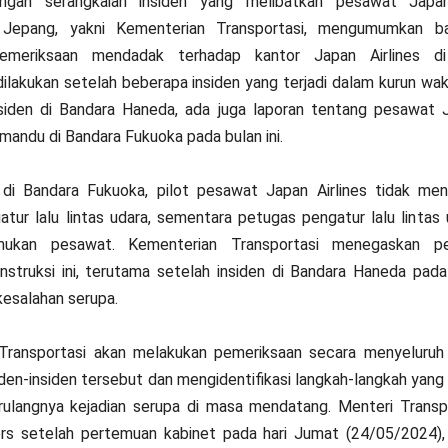
ngan serangkaian insiden yang melibatkan pesawat Japan 
 Jepang, yakni Kementerian Transportasi, mengumumkan 
emeriksaan mendadak terhadap kantor Japan Airlines d
dilakukan setelah beberapa insiden yang terjadi dalam kurun wa
insiden di Bandara Haneda, ada juga laporan tentang pesawat
emandu di Bandara Fukuoka pada bulan ini.
di Bandara Fukuoka, pilot pesawat Japan Airlines tidak mene
tur lalu lintas udara, sementara petugas pengatur lalu lintas 
ukan pesawat. Kementerian Transportasi menegaskan pe
nstruksi ini, terutama setelah insiden di Bandara Haneda pada
esalahan serupa.
Transportasi akan melakukan pemeriksaan secara menyeluruh 
den-insiden tersebut dan mengidentifikasi langkah-langkah yang
ulangnya kejadian serupa di masa mendatang. Menteri Transpo
ers setelah pertemuan kabinet pada hari Jumat (24/05/2024),