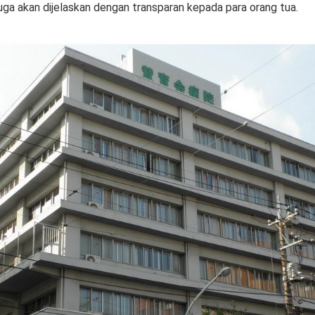
uga akan dijelaskan dengan transparan kepada para orang tua.