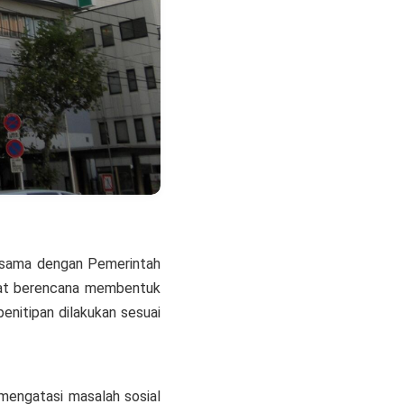
ja sama dengan Pemerintah
mpat berencana membentuk
enitipan dilakukan sesuai
mengatasi masalah sosial