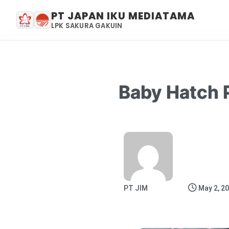
PT JAPAN IKU MEDIATAMA
LPK SAKURA GAKUIN
Baby Hatch 
PT JIM
May 2, 2