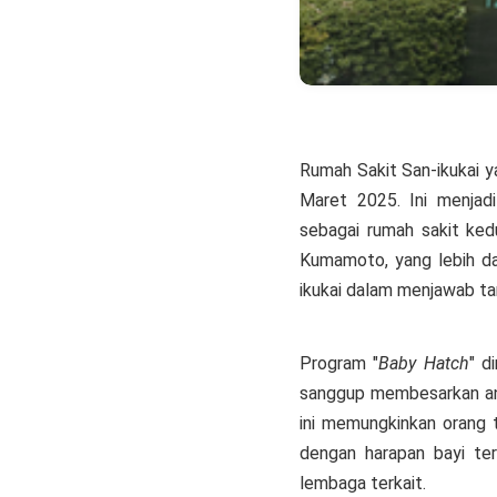
Rumah Sakit San-ikukai y
Maret 2025. Ini menjadi
sebagai rumah sakit ked
Kumamoto, yang lebih da
ikukai dalam menjawab tan
Program "
Baby Hatch
" d
sanggup membesarkan anak
ini memungkinkan orang 
dengan harapan bayi te
lembaga terkait.